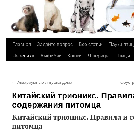
Главная
Задайте вопрос
Все статьи
Пауки-пти
Перейти
Черепахи
Амфибии
Кошки
Ящерицы
Птицы
к
содержимому
←
Аквариумные лягушки дома.
Обустр
Китайский трионикс. Правил
содержания питомца
Китайский трионикс. Правила и 
питомца