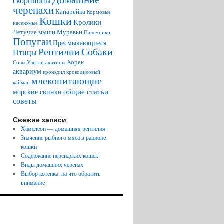
скорпионы
черепахи
Канарейка
Кормовые
Кошки
Кролики
насекомые
Летучие мыши
Муравьи
Палочники
Попугаи
Пресмыкающиеся
Рептилии
Собаки
Птицы
Хорек
Совы
Улитки ахатины
аквариум
крокодил
крокодиловый
млекопитающие
кайман
общие статьи
морские свинки
советы
Свежие записи
Хамелеон — домашняя рептилия
Значение рыбного мяса в рационе
кошки
Содержание персидских кошек
Виды домашних черепах
Выбор котенка: на что обратить
внимание