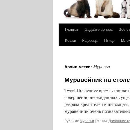
Главная
Задайте вопрос
Все с
Перейти
Кошки
Ящерицы
Птицы
Мле
к
содержимому
Муравьи
Архив метки:
Муравейник на столе
Tweet Последнее время станови
совершенно неожиданных сущест
разряда вредителей к питомцам,
муравейник очень познавательн
Рубрика:
Муравьи
|
Метки:
Домашние м