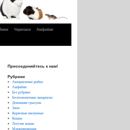
Змеи
Черепахи
Амфибии
Присоединяйтесь к нам!
Рубрики
Аквариумные рыбки
Амфибии
Без рубрики
Беспозвоночные аквариума
Домашние грызуны
Змеи
Кормовые насекомые
Кошки
Летучие мыши
Млекопитающие