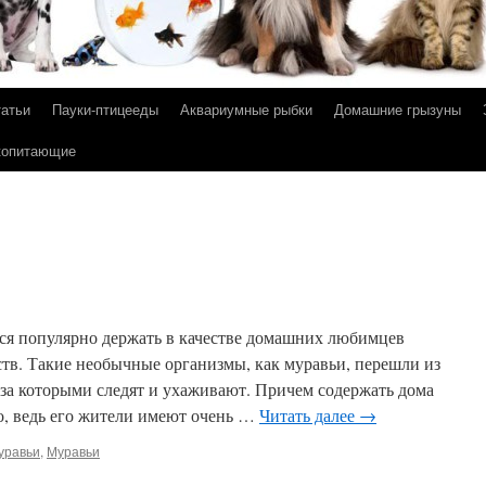
татьи
Пауки-птицееды
Аквариумные рыбки
Домашние грызуны
копитающие
тся популярно держать в качестве домашних любимцев
в. Такие необычные организмы, как муравьи, перешли из
 за которыми следят и ухаживают. Причем содержать дома
о, ведь его жители имеют очень …
Читать далее
→
уравьи
,
Муравьи