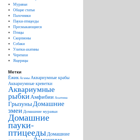
Муравьи
Общие статьи
Палочники
Пауки-птицееды
Пресмыкающиеся
Птицы
Скорпионы
Собаки
Улитки-ахатины
Черепахи
Ящерицы
Метки
Ёжик
Аквариумные крабы
Агамы
Аквариумные креветки
Аквариумные
рыбки
Амфибии
Ахатина
Домашние
Грызуны
змеи
Домашние муравьи
Домашние
пауки-
птицееды
Домашние
Домашние