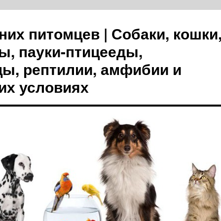
их питомцев | Собаки, кошки
ы, пауки-птицееды,
цы, рептилии, амфибии и
их условиях