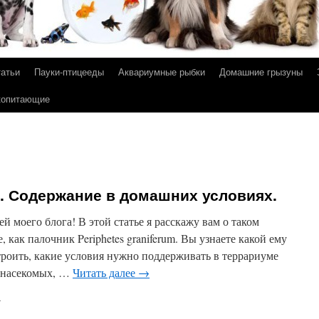
татьи
Пауки-птицееды
Аквариумные рыбки
Домашние грызуны
копитающие
um. Содержание в домашних условиях.
й моего блога! В этой статье я расскажу вам о таком
как палочник Periphetes graniferum. Вы узнаете какой ему
троить, какие условия нужно поддерживать в террариуме
х насекомых, …
Читать далее
→
и