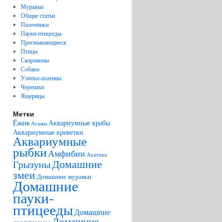
Муравьи
Общие статьи
Палочники
Пауки-птицееды
Пресмыкающиеся
Птицы
Скорпионы
Собаки
Улитки-ахатины
Черепахи
Ящерицы
Метки
Ёжик
Аквариумные крабы
Агамы
Аквариумные креветки
Аквариумные
рыбки
Амфибии
Ахатина
Домашние
Грызуны
змеи
Домашние муравьи
Домашние
пауки-
птицееды
Домашние
Домашние