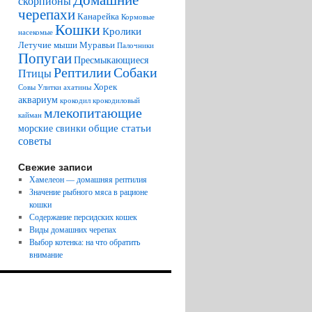
скорпионы
черепахи
Канарейка
Кормовые
Кошки
Кролики
насекомые
Летучие мыши
Муравьи
Палочники
Попугаи
Пресмыкающиеся
Рептилии
Собаки
Птицы
Хорек
Совы
Улитки ахатины
аквариум
крокодил
крокодиловый
млекопитающие
кайман
общие статьи
морские свинки
советы
Свежие записи
Хамелеон — домашняя рептилия
Значение рыбного мяса в рационе
кошки
Содержание персидских кошек
Виды домашних черепах
Выбор котенка: на что обратить
внимание