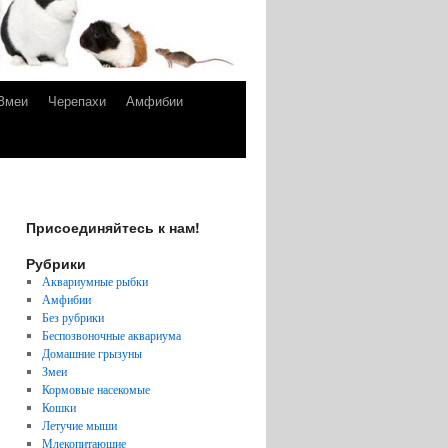
Змеи
Черепахи
Амфибии
Присоединяйтесь к нам!
Рубрики
Аквариумные рыбки
Амфибии
Без рубрики
Беспозвоночные аквариума
Домашние грызуны
Змеи
Кормовые насекомые
Кошки
Летучие мыши
Млекопитающие