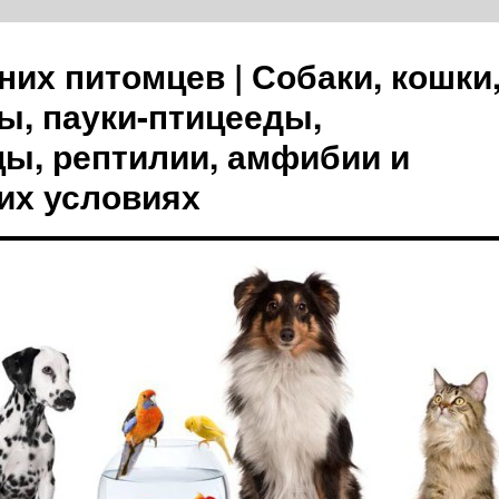
их питомцев | Собаки, кошки
ы, пауки-птицееды,
цы, рептилии, амфибии и
их условиях