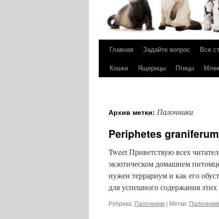
Главная
Задайте вопрос
Все с
Перейти
Кошки
Ящерицы
Птицы
Мле
к
содержимому
Палочники
Архив метки:
Periphetes granifer
Tweet Приветствую всех читателе
экзотическом домашнем питомце, 
нужен террариум и как его обус
для успешного содержания эти
Рубрика:
Палочники
|
Метки:
Палочник