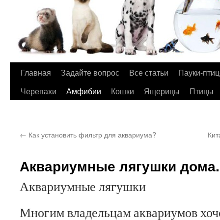
Главная
Задайте вопрос
Все статьи
Пауки-пти
Перейти
Черепахи
Амфибии
Кошки
Ящерицы
Птицы
к
содержимому
←
Как установить фильтр для аквариума?
Кит
Аквариумные лягушки дома.
Аквариумные лягушки
Многим владельцам аквариумов хоче