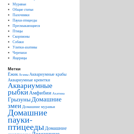
Муравьи
Общие статьи
Палочники
Пауки-птицееды
Пресмыкающиеся
Птицы
Скорпионы
Собаки
Улитки-ахатины
Черепахи
Ящерицы
Метки
Ёжик
Аквариумные крабы
Агамы
Аквариумные креветки
Аквариумные
рыбки
Амфибии
Ахатина
Домашние
Грызуны
змеи
Домашние муравьи
Домашние
пауки-
птицееды
Домашние
Домашние