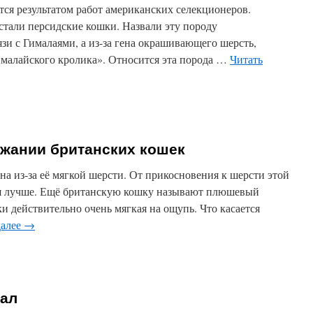
ся результатом работ американских селекционеров.
стали персидские кошки. Назвали эту породу
язи с Гималаями, а из-за гена окрашивающего шерсть,
ималайского кролика». Относится эта порода …
Читать
ржании британских кошек
на из-за её мягкой шерсти. От прикосновения к шерсти этой
ся лучше. Ещё британскую кошку называют плюшевый
ки действительно очень мягкая на ощупь. Что касается
далее
→
кал