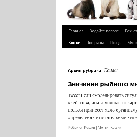
Главная
Задайте вопрос
Все с
Перейти
Кошки
Ящерицы
Птицы
Мле
к
содержимому
Кошки
Архив рубрики:
Значение рыбного м
Tweet Если смоделировать ситуа
хлеб, говядина и молоко, то кар
пользы принесет мало организму
определенные питательные вещ
Рубрика:
Кошки
|
Метки:
Кошки