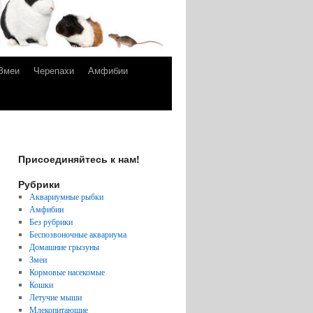
Змеи
Черепахи
Амфибии
Присоединяйтесь к нам!
Рубрики
Аквариумные рыбки
Амфибии
Без рубрики
Беспозвоночные аквариума
Домашние грызуны
Змеи
Кормовые насекомые
Кошки
Летучие мыши
Млекопитающие