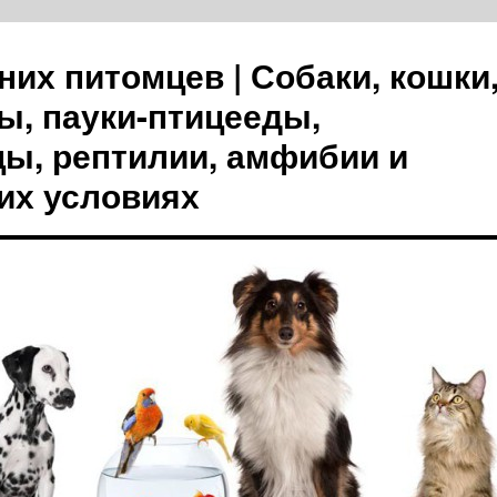
их питомцев | Собаки, кошки
ы, пауки-птицееды,
цы, рептилии, амфибии и
их условиях