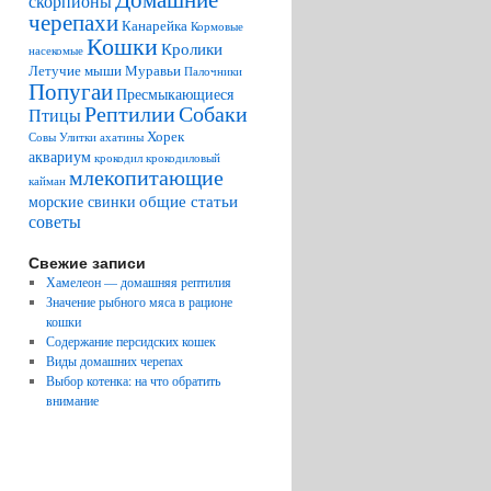
скорпионы
черепахи
Канарейка
Кормовые
Кошки
Кролики
насекомые
Летучие мыши
Муравьи
Палочники
Попугаи
Пресмыкающиеся
Рептилии
Собаки
Птицы
Хорек
Совы
Улитки ахатины
аквариум
крокодил
крокодиловый
млекопитающие
кайман
общие статьи
морские свинки
советы
Свежие записи
Хамелеон — домашняя рептилия
Значение рыбного мяса в рационе
кошки
Содержание персидских кошек
Виды домашних черепах
Выбор котенка: на что обратить
внимание