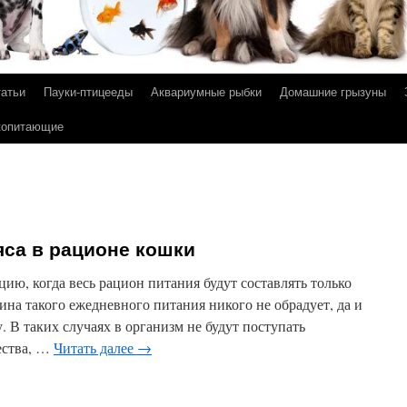
татьи
Пауки-птицееды
Аквариумные рыбки
Домашние грызуны
копитающие
яса в рационе кошки
цию, когда весь рацион питания будут составлять только
тина такого ежедневного питания никого не обрадует, да и
. В таких случаях в организм не будут поступать
ества, …
Читать далее
→