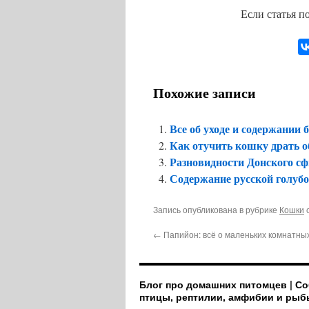
Если статья п
Похожие записи
Все об уходе и содержании
Как отучить кошку драть о
Разновидности Донского с
Содержание русской голуб
Запись опубликована в рубрике
Кошки
с
←
Папийон: всё о маленьких комнатны
Блог про домашних питомцев | Со
птицы, рептилии, амфибии и рыб