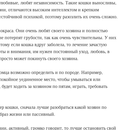
любивые, любят независимость. Такие кошки выносливы,
езни, отличаются высоким интеллектом и крепким
стойчивой психикой, поэтому разозлить их очень сложно.
окраса. Они очень любят своего хозяина и полностью
не потерпят грубости, так как очень чувствительны. У них
ому если кошка вдруг заболела, то лечение зачастую
оты и внимания, им нужен постоянный уход, любовь, в
просто может покинуть своего хозяина.
омца возможно определить и по породе. Например,
спокойное уединенное место, чтобы умываться или
 будет ходить за хозяином по пятам, играть, требовать
ер кошки, сначала лучше разобраться какой хозяин по
образ жизни или пассивный.
нии, активный, громко говорит, то лучше остановить свой