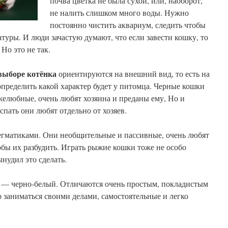
почва цветка не была сухой, или, наоборот,
не налить слишком много воды. Нужно
постоянно чистить аквариум, следить чтобы
туры. И люди зачастую думают, что если завести кошку, то
 Но это не так.
выборе котёнка
ориентируются на внешний вид, то есть на
определить какой характер будет у питомца. Черные кошки
желюбные, очень любят хозяина и преданы ему, Но и
спать они любят отдельно от хозяев.
гматиками. Они необщительные и пассивные, очень любят
обы их разбудить. Играть рыжие кошки тоже не особо
ынудил это сделать.
 — черно-белый. Отличаются очень простым, покладистым
 заниматься своими делами, самостоятельные и легко