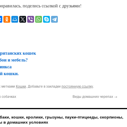
онравилась, поделись ссылкой с друзьями!
 британских кошек
бои и мебель?
финкса
ой кошки.
 метками
Кошки
. Добавьте в закладки
постоянную ссылку
.
х собачках
Виды домашних черепах
→
баки, кошки, кролики, грызуны, пауки-птицееды, скорпионы,
ы в домашних условиях