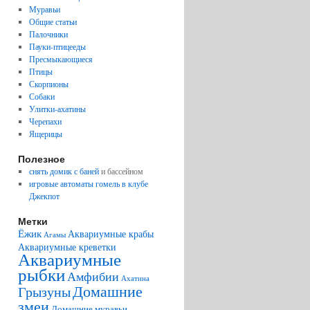
Муравьи
Общие статьи
Палочники
Пауки-птицееды
Пресмыкающиеся
Птицы
Скорпионы
Собаки
Улитки-ахатины
Черепахи
Ящерицы
Полезное
снять домик с баней
и бассейном
игровые автоматы гомель в клубе
Джекпот
Метки
Ёжик
Аквариумные крабы
Агамы
Аквариумные креветки
Аквариумные
рыбки
Амфибии
Ахатина
Домашние
Грызуны
змеи
Домашние муравьи