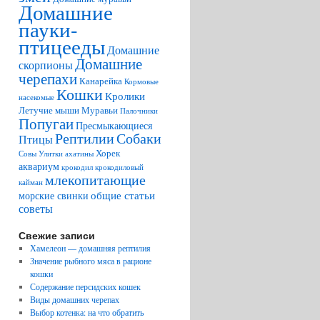
Домашние
пауки-
птицееды
Домашние
Домашние
скорпионы
черепахи
Канарейка
Кормовые
Кошки
Кролики
насекомые
Летучие мыши
Муравьи
Палочники
Попугаи
Пресмыкающиеся
Рептилии
Собаки
Птицы
Хорек
Совы
Улитки ахатины
аквариум
крокодил
крокодиловый
млекопитающие
кайман
общие статьи
морские свинки
советы
Свежие записи
Хамелеон — домашняя рептилия
Значение рыбного мяса в рационе
кошки
Содержание персидских кошек
Виды домашних черепах
Выбор котенка: на что обратить