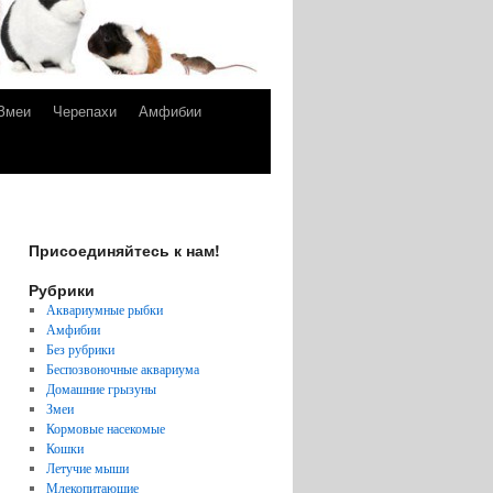
Змеи
Черепахи
Амфибии
Присоединяйтесь к нам!
Рубрики
Аквариумные рыбки
Амфибии
Без рубрики
Беспозвоночные аквариума
Домашние грызуны
Змеи
Кормовые насекомые
Кошки
Летучие мыши
Млекопитающие