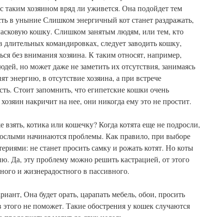
 с таким хозяином вряд ли уживется. Она подойдет тем
сть в уныние Слишком энергичный кот станет раздражать,
ласковую кошку. Слишком занятым людям, или тем, кто
 в длительных командировках, следует заводить кошку,
ься без внимания хозяина. К таким относят, например,
дей, но может даже не заметить их отсутствия, занимаясь
т энергию, в отсутствие хозяина, а при встрече
ть. Стоит запомнить, что египетские кошки очень
хозяин накричит на нее, они никогда ему это не простит.
 взять, котика или кошечку? Когда котята еще не подросли,
зрослыми начинаются проблемы. Как правило, при выборе
ериями: не станет просить самку и рожать котят. Но коты
ю. Да, эту проблему можно решить кастрацией, от этого
вного и жизнерадостного в пассивного.
иант, Она будет орать, царапать мебель, обои, просить
в этого не поможет. Такие обострения у кошек случаются