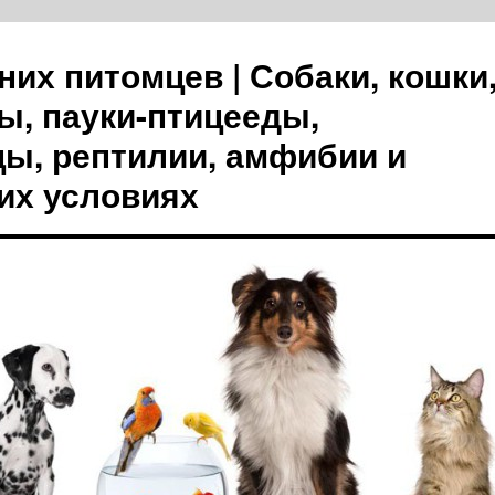
их питомцев | Собаки, кошки
ы, пауки-птицееды,
цы, рептилии, амфибии и
их условиях