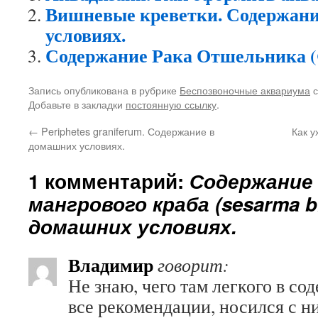
Вишневые креветки. Содержани
условиях.
Содержание Рака Отшельника (Co
Запись опубликована в рубрике
Беспозвоночные аквариума
с
Добавьте в закладки
постоянную ссылку
.
←
Periphetes graniferum. Содержание в
Как у
домашних условиях.
1 комментарий:
Содержание 
мангрового краба (sesarma b
домашних условиях.
Владимир
говорит:
Не знаю, чего там легкого в с
все рекомендации, носился с н