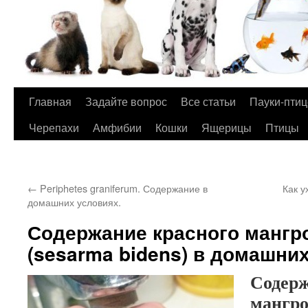
Главная
Задайте вопрос
Все статьи
Пауки-пти
Перейти
Черепахи
Амфибии
Кошки
Ящерицы
Птицы
к
содержимому
←
Periphetes graniferum. Содержание в
Как у
домашних условиях.
Содержание красного мангр
(sesarma bidens) в домашних
Содерж
мангро