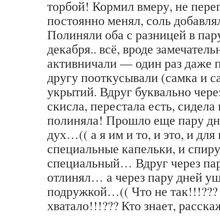
торбой! Кормил вмеру, не перег
постоянно менял, соль добавлял…
Полиняли оба с разницей в пар
декабря.. всё, вроде замечател
активничали — один раз даже п
другу пооткусывали (самка и с
укрытий. Вдруг буквально чере
скисла, перестала есть, сидела в
полиняла! Прошло еще пару дн
дух…(( а я им и то, и это, и дл
специальные капельки, и спиру
специальный… Вдруг через пар
отлинял… а через пару дней уш
подружкой…(( Что не так!!!???
хватало!!!??? Кто знает, расска