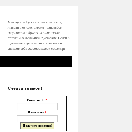
Блог про содержание змей, черепах,
ящериц, лягушек, пауков-птицеедов,
скорпионов и других экзотических
животных в домашних условиях. Советы
и рекомендации для тех, кто хочет
завести себе экзотического питомца.
Следуй за мной!
Ваш e-mail:
*
Ваше имя:
*