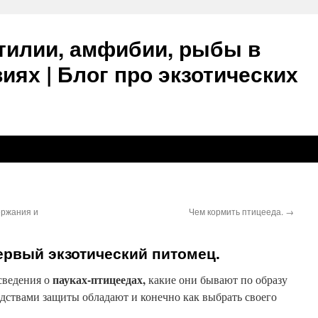
тилии, амфибии, рыбы в
ях | Блог про экзотических
ержания и
Чем кормить птицееда.
→
ервый экзотический питомец.
пауках-птицеедах,
 сведения о
какие они бывают по образу
едствами защиты обладают и конечно как выбрать своего